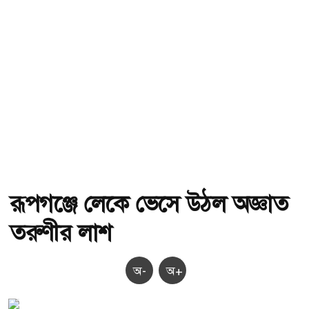
রূপগঞ্জে লেকে ভেসে উঠল অজ্ঞাত
তরুণীর লাশ
অ-
অ+