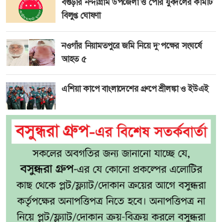
বগুড়ার নন্দীগ্রাম উপজেলা ও পৌর যুবদলের কমিটি
বিলুপ্ত ঘোষণা
নওগাঁর নিয়ামতপুরে জমি নিয়ে দু’পক্ষের সংঘর্ষে
আহত ৫
এশিয়া কাপে বাংলাদেশের গ্রুপে শ্রীলঙ্কা ও ইউএই