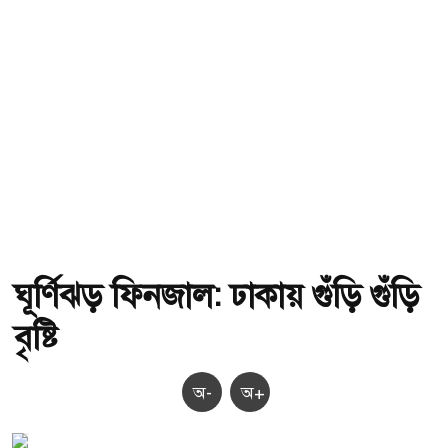
ঘূর্ণিঝড় ফিনজাল: ঢাকায় গুঁড়ি গুঁড়ি
বৃষ্টি
অ-
অ+