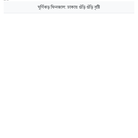
ঘূর্ণিঝড় ফিনজাল: ঢাকায় গুঁড়ি গুঁড়ি বৃষ্টি