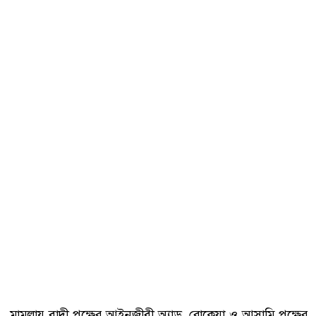
মামলায় বাদী পক্ষের আইনজীবী অ্যাড. রোকেয়া ও আসামি পক্ষের