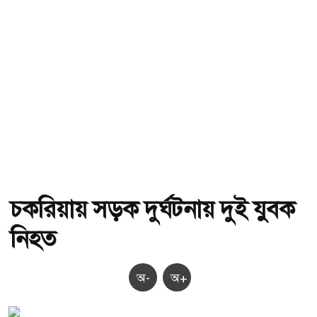
চকরিয়ায় সড়ক দুর্ঘটনায় দুই যুবক
নিহত
অ-
অ+