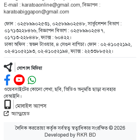
E-mail : karatoaonline@gmail.com, বিজ্ঞাপন :
karatoabiggapon@gmail.com
ফোন : ০২৫৮৯৯০২৫৩১, ০২৫৮৯৯০২৫৪৮, সার্কুলেশন বিভাগ :
০১৭১৩২২৮৪৬৬, বিজ্ঞাপন বিভাগ : ০২৫৮৯৯০২৫৪৭,
০১৭১৩-২২৮৪৪৮, ফ্যাক্স : ৬০৪২২।
ঢাকা অফিস : স্বজন টাওয়ার, ৪ সেগুন বাগিচা। ফোন : ০২-৪১০৫২১৯২,
০২-৪১০৫২১৯৩, ০২-৪১০৫২১৯৪, ফ্যাক্স : ২২৩৩৮৮৫২২।
সোশ্যাল মিডিয়া
ওয়েবসাইটের কোনো লেখা, ছবি, ভিডিও অনুমতি ছাড়া ব্যবহার
বেআইনি।
মোবাইল অ্যাপস
অ্যান্ড্রয়েড
দৈনিক করতোয়া কর্তৃক সর্বস্বত্ব স্বত্বাধিকার সংরক্ষিত © 2026
Developed by
RKR BD