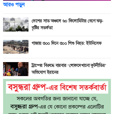
আরও পড়ুন
দেশের সাত অঞ্চলে ৬০ কিলোমিটার বেগে ঝড়-
বৃষ্টির সতর্কতা
গাজায় ৩০০ দিনে ৩০০ শিশু নিহত: ইউনিসেফ
ট্রাম্পের বিরুদ্ধে বারবার ‘লোকদেখানো কূটনীতির’
অভিযোগ ইরানের