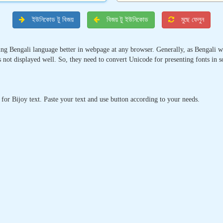
ইউনিকোড টু বিজয়
বিজয় টু ইউনিকোড
মুছে ফেলুন
ing Bengali language better in webpage at any browser. Generally, as Bengali wri
s not displayed well. So, they need to convert Unicode for presenting fonts in 
 for Bijoy text. Paste your text and use button according to your needs.