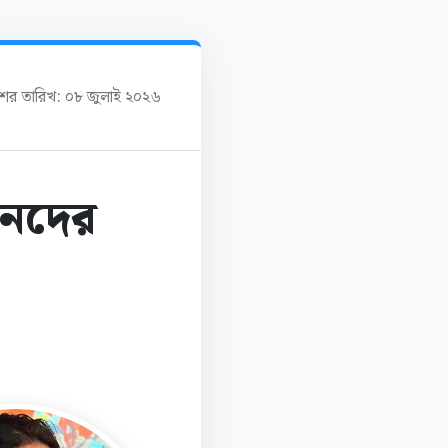
াশের তারিখ: ০৮ জুলাই ২০২৬
য়নদের