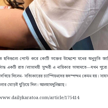
হিত ছবিগুলো পোস্ট করে কোটি ভক্তের উদ্দেশ্যে মনের অনুভূতি জ
দুর্দান্ত একটি রাত।’লাস্যময়ী সুন্দরী এ নায়িকার ভাষ্যমতে―যখন পুর
 দেখিয়ে দিলেন- সত্যিকারের চ্যাম্পিয়নদের হৃদস্পন্দন কেমন হয়। সা
েলার মোড়ই ঘুড়িয়ে দিল। আলহামদুলিল্লাহ্।
://www.dailykaratoa.com/article/175414