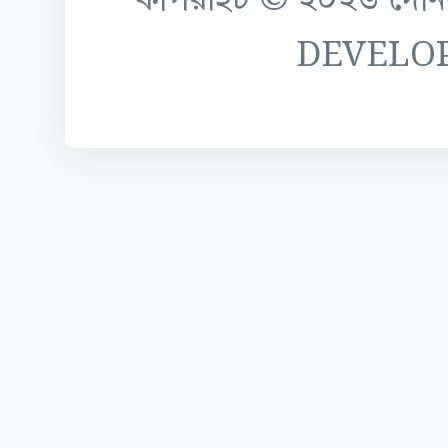
কপিরাইট © ২০২৬ দৈনিক ক
DEVELO