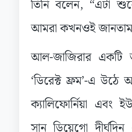
তিনি বলেন, “এটা শু
আমরা কখনওই জানতাম ন
আল-জাজিরার একটি অনু
‘ডিরেক্ট ফ্রম’-এ উঠে 
ক্যালিফোর্নিয়া এবং ইউন
সান ডিয়েগো দীর্ঘদিন 