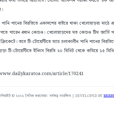
েওয়ার কথা ভাবছে আইসিসি। বোলিং অ্যাকশন পরীক্ষা করতে ‘হক আই’
া।
লীন পানি পানের বিরতিতে একাদশের বাইরে থাকা খেলোয়াড়রা মাঠে 
 পেতে পারেন প্রধান কোচও। খেলোয়াড়দের মত কোচও টিম জার্সি প
 ক্রিকেটে। তবে টি-টোয়েন্টিতে ম্যাচ চলাকালীন পানি পানের বিরতিত
াড়া টি-টোয়েন্টিতে ইনিংস বিরতি ২০ মিনিট থেকে কমিয়ে ১৫ মিন
://www.dailykaratoa.com/article/170241
কপিরাইট © ২০২৬ দৈনিক করতোয়া। সর্বস্বত্ব সংরক্ষিত | DEVELOPED BY
RKRB