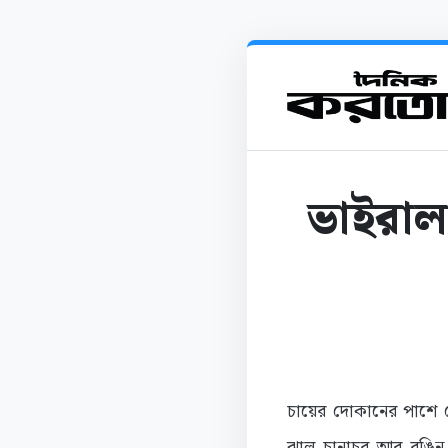
ভাইরাল
চায়ের দোকানের পাশে ছ
ঝাল চানাচুর আর রঙিন