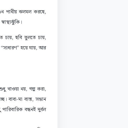
ঙিন পানীয় ঝলমল করছে,
াস্থ্যঝুঁকি।
ে চায়, ছবি তুলতে চায়,
ে “সাধারণ” হয়ে যায়, আর
ধু খাওয়া নয়, গল্প করা,
াবা-মা ব্যস্ত, সন্তান
রিবারিক বন্ধনই দুর্বল