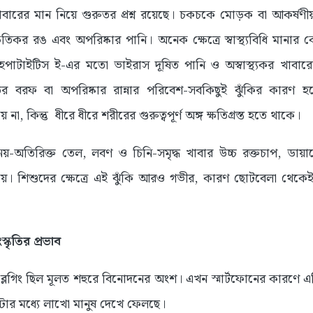
াবারের মান নিয়ে গুরুতর প্রশ্ন রয়েছে। চকচকে মোড়ক বা আকর্ষণী
ক্ষতিকর রঙ এবং অপরিষ্কার পানি। অনেক ক্ষেত্রে স্বাস্থ্যবিধি মান
পাটাইটিস ই-এর মতো ভাইরাস দূষিত পানি ও অস্বাস্থ্যকর খাবারে
 বরফ বা অপরিষ্কার রান্নার পরিবেশ-সবকিছুই ঝুঁকির কারণ হ
া, কিন্তু ধীরে ধীরে শরীরের গুরুত্বপূর্ণ অঙ্গ ক্ষতিগ্রস্ত হতে থাকে।
নয়-অতিরিক্ত তেল, লবণ ও চিনি-সমৃদ্ধ খাবার উচ্চ রক্তচাপ, ডায়
য়। শিশুদের ক্ষেত্রে এই ঝুঁকি আরও গভীর, কারণ ছোটবেলা থেকেই 
স্কৃতির প্রভাব
লগিং ছিল মূলত শহুরে বিনোদনের অংশ। এখন স্মার্টফোনের কারণে এট
ার মধ্যে লাখো মানুষ দেখে ফেলছে।