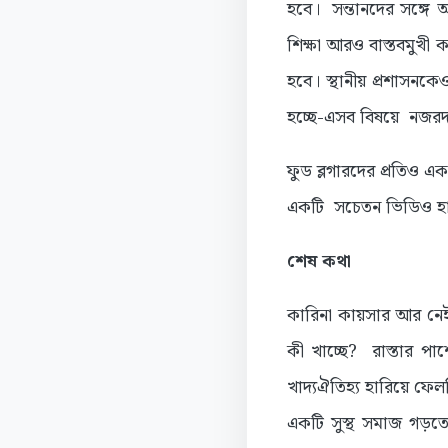
হবে। সন্তানদের সঙ্গে 
শিক্ষা আরও বাস্তবমুখী ক
হবে। স্থানীয় প্রশাসনকে
হচ্ছে-এসব বিষয়ে নজর
ফুড ব্লগারদের প্রতিও এক
একটি সচেতন ভিডিও হাজ
শেষ কথা
কারিনা কায়সার আর নেই। ক
কী খাচ্ছে? রাস্তার পা
খাদ্যঐতিহ্য হারিয়ে ফে
একটি সুস্থ সমাজ গড়তে