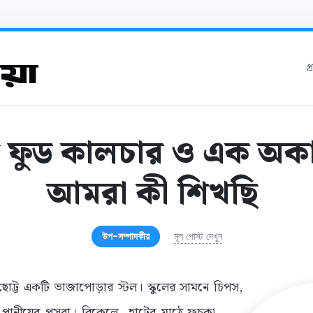
প
 ফুড কালচার ও এক অকাল 
আমরা কী শিখছি
উপ-সম্পাদকীয়
মূল পোস্ট দেখুন
োট্ট একটি ভাজাপোড়ার স্টল। স্কুলের সামনে চিপস,
 পানীয়ের পসরা। বিকেলে হাটের মাঠে ফুচকা-