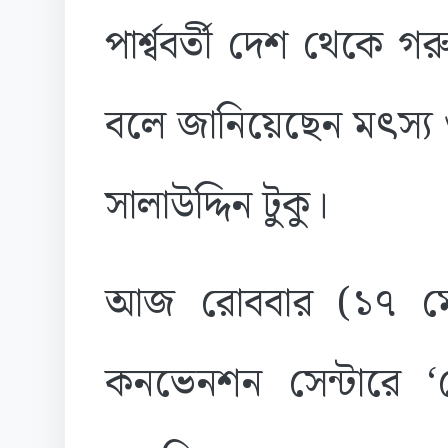
পার্শ্ববর্তী দেশ থেক
বলে জানিয়েছেন মৎস্য ও প
সালাউদ্দিন টুকু।
আজ রোববার (১৭ মে
কনভেনশন সেন্টারে ‘ট