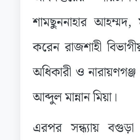
শামছুননাহার আহম্মদ,
করেন রাজশাহী বিভাগী
অধিকারী ও নারায়ণগঞ্জ জ
আব্দুল মান্নান মিয়া।
এরপর সন্ধ্যায় বগুড়