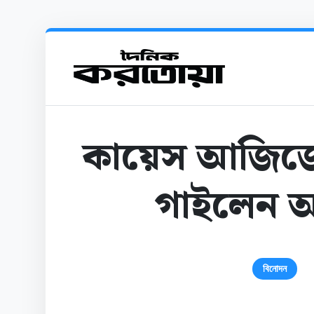
কায়েস আজিজের 
গাইলেন আ
বিনোদন