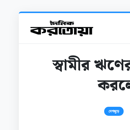
স্বামীর ঋণে
করলে
দেশজুড়ে