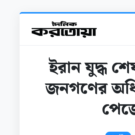
ইরান যুদ্ধ শ
জনগণের অধি
পেজ