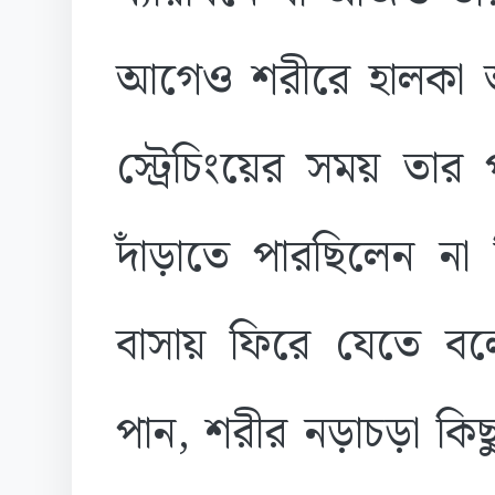
আগেও শরীরে হালকা অ
স্ট্রেচিংয়ের সময় তার
দাঁড়াতে পারছিলেন না 
বাসায় ফিরে যেতে বলে
পান, শরীর নড়াচড়া কি