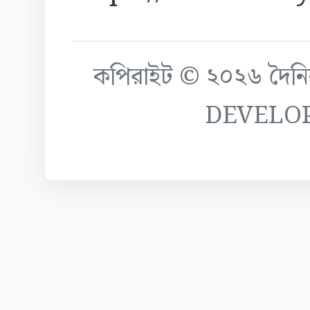
কপিরাইট © ২০২৬ দৈনিক ক
DEVELO