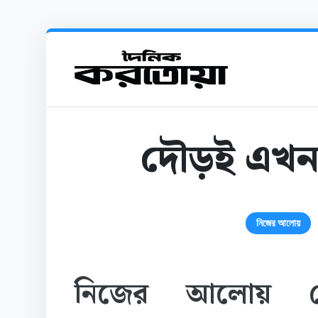
দৌড়ই এখন
নিজের আলোয়
নিজের আলোয় ডে