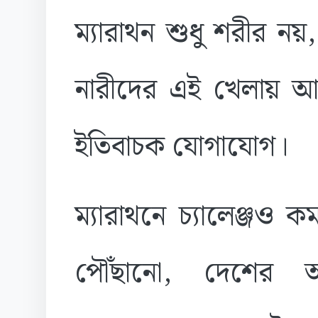
ম্যারাথন শুধু শরীর নয়
নারীদের এই খেলায় 
ইতিবাচক যোগাযোগ।
ম্যারাথনে চ্যালেঞ্জও 
পৌঁছানো, দেশের অস