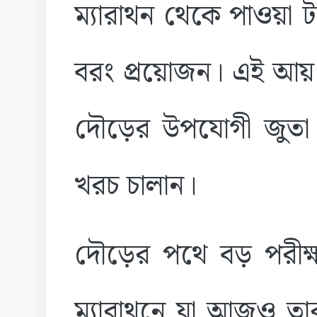
ম্যারাথন থেকে পাওয়া 
বরং প্রয়োজন। এই আয় দি
দৌড়ের উপযোগী জুতা 
খরচ চালান।
দৌড়ের পথে বড় পরীক
ম্যারাথনে যা আজও তার