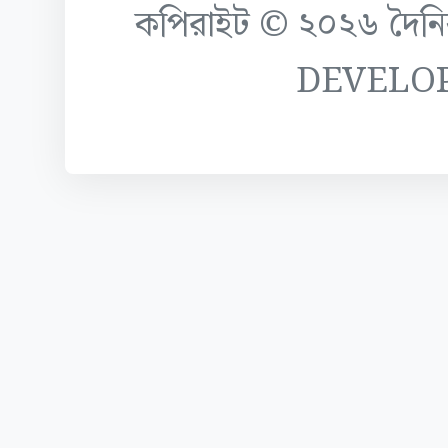
কপিরাইট © ২০২৬ দৈনিক ক
DEVELO