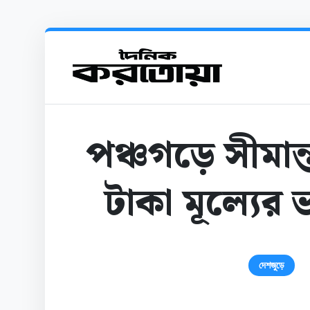
পঞ্চগড়ে সীমান
টাকা মূল্যের 
দেশজুড়ে