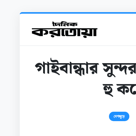
গাইবান্ধার সুন্দ
হু ক
দেশজুড়ে