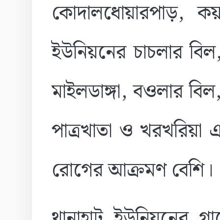
কোদালধোয়ারপাড়, কয়া
ইউনিয়নের চাচলার বিল,
মাইলডাঙ্গা, বওলার বিল
পাত্রখাতা ও খরখরিয়া
রোগের আক্রমণ বেশি।
থানাহাট ইউনিয়নের 