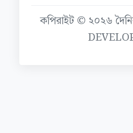
কপিরাইট © ২০২৬ দৈনিক ক
DEVELO