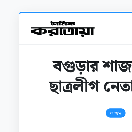
বগুড়ার শাজ
ছাত্রলীগ নেত
দেশজুড়ে