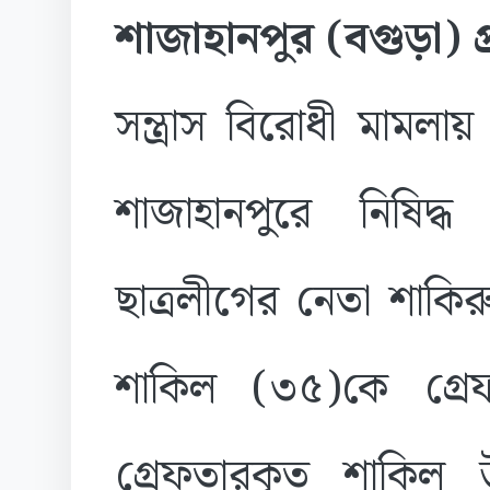
শাজাহানপুর (বগুড়া) প্
সন্ত্রাস বিরোধী মামলায়
শাজাহানপুরে নিষিদ্ধ
ছাত্রলীগের নেতা শাক
শাকিল (৩৫)কে গ্রে
গ্রেফতারকৃত শাকিল