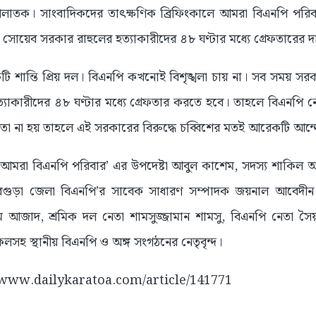
লাতক। সাংবাদিকদের তাৎক্ষণিক ব্রিফিংকালে আমরা বিএনপি পর
 সোয়েব সরকার রাহুলের হত্যাকারীদের ৪৮ ঘণ্টার মধ্যে গ্রেফতারের দ
টি শান্তি প্রিয় দল। বিএনপি কখনোই বিশৃঙ্খলা চায় না। সব সময় 
্যাকারীদের ৪৮ ঘণ্টার মধ্যে গ্রেফতার করতে হবে। তাহলে বিএনপি ন
দি তা না হয় তাহলে এই সরকারের বিরুদ্ধে চব্বিশের মতই আরেকটি আন
‘আমরা বিএনপি পরিবার’ এর উপদেষ্টা আবুল কাশেম, সদস্য শাকি
ুড়া জেলা বিএনপি’র সাবেক সাধারণ সম্পাদক জয়নাল আবেদীন চাঁ
ম আজাদ, শ্রমিক দল নেতা শামসুজ্জামান শামসু, বিএনপি নেতা স
লসহ স্থানীয় বিএনপি ও অঙ্গ সংগঠনের নেতৃবৃন্দ।
://www.dailykaratoa.com/article/141771