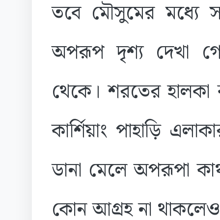
তবে মৌসুমের মধ্যে সব
অপরূপ দৃশ্য দেখা গ
থেকে। শরতের হালকা 
কার্শিয়াং পাহাড়ি এলা
ডানা মেলে অপরূপা কাঞ
কোন আগ্রহ না থাকলেও 