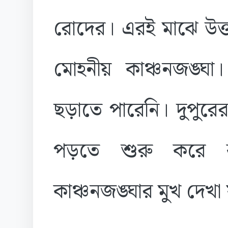
রোদের। এরই মাঝে উত্
মোহনীয় কাঞ্চনজঙ্ঘা।
ছড়াতে পারেনি। দুপুর
পড়তে শুরু করে ক
কাঞ্চনজঙ্ঘার মুখ দেখা