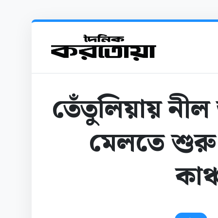
তেঁতুলিয়ায় নী
মেলতে শুর
কাঞ