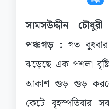
দেশজুড়ে
সামসউদ্দীন চৌধুরী
পঞ্চগড় :
গত বুধবার স
ঝড়েছে এক পশলা বৃষ্ট
আকাশ গুড় গুড় কর
কেটে বৃহস্পতিবার 