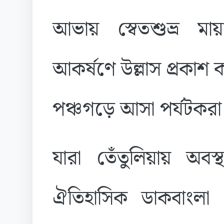
আভায় স্বেতশুভ্র মায়া
আকর্ষণে উল্লাস প্রকাশ
পঞ্চগড়ে আসা পর্যটকরা
যারা তেঁতুলিয়ায় অব
ঐতিহাসিক ডাকবাংলা থ