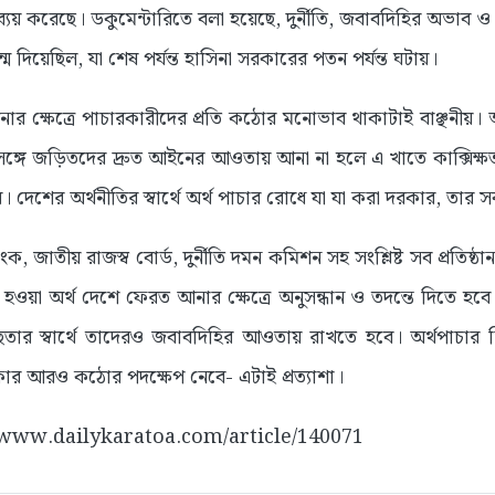
য় করেছে। ডকুমেন্টারিতে বলা হয়েছে, দুর্নীতি, জবাবদিহির অভাব ও দ
্ম দিয়েছিল, যা শেষ পর্যন্ত হাসিনা সরকারের পতন পর্যন্ত ঘটায়।
ার ক্ষেত্রে পাচারকারীদের প্রতি কঠোর মনোভাব থাকাটাই বাঞ্ছনীয়। 
সঙ্গে জড়িতদের দ্রুত আইনের আওতায় আনা না হলে এ খাতে কাক্সিক্ষ
। দেশের অর্থনীতির স্বার্থে অর্থ পাচার রোধে যা যা করা দরকার, তার
াংক, জাতীয় রাজস্ব বোর্ড, দুর্নীতি দমন কমিশন সহ সংশ্লিষ্ট সব প্রতি
ওয়া অর্থ দেশে ফেরত আনার ক্ষেত্রে অনুসন্ধান ও তদন্তে দিতে হবে
্ছতার স্বার্থে তাদেরও জবাবদিহির আওতায় রাখতে হবে। অর্থপাচার নি
 আরও কঠোর পদক্ষেপ নেবে- এটাই প্রত্যাশা।
://www.dailykaratoa.com/article/140071