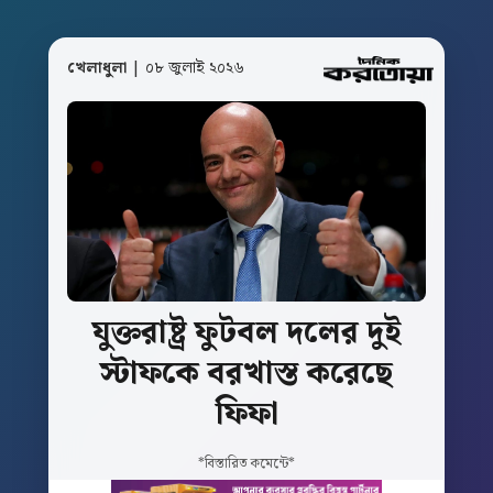
খেলাধুলা
| ০৮ জুলাই ২০২৬
যুক্তরাষ্ট্র
ফুটবল
দলের
দুই
স্টাফকে
বরখাস্ত
করেছে
ফিফা
*বিস্তারিত কমেন্টে*