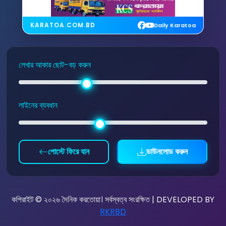
KARATOA.COM.BD
Daily Karatoa
লেখার আকার ছোট-বড় করুন
লাইনের ব্যবধান
পোস্টে ফিরে যান
ডাউনলোড করুন
কপিরাইট © ২০২৬ দৈনিক করতোয়া। সর্বস্বত্ব সংরক্ষিত | DEVELOPED BY
RKRBD