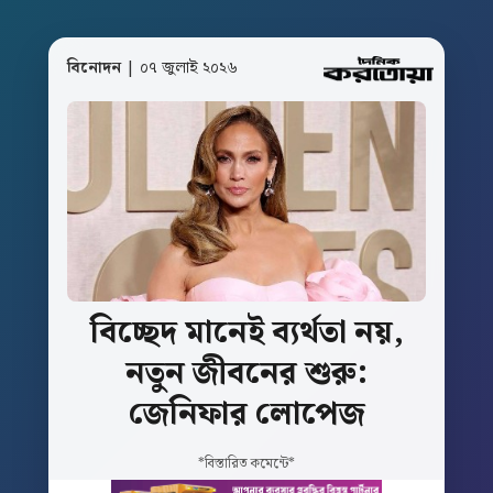
বিনোদন
| ০৭ জুলাই ২০২৬
বিচ্ছেদ
মানেই
ব্যর্থতা
নয়,
নতুন
জীবনের
শুরু:
জেনিফার
লোপেজ
*বিস্তারিত কমেন্টে*