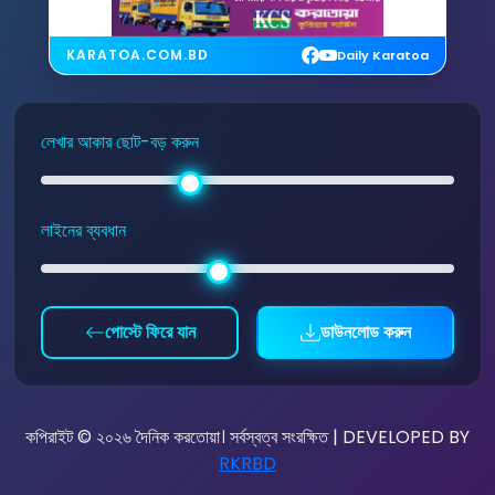
KARATOA.COM.BD
Daily Karatoa
লেখার আকার ছোট-বড় করুন
লাইনের ব্যবধান
পোস্টে ফিরে যান
ডাউনলোড করুন
কপিরাইট © ২০২৬ দৈনিক করতোয়া। সর্বস্বত্ব সংরক্ষিত | DEVELOPED BY
RKRBD