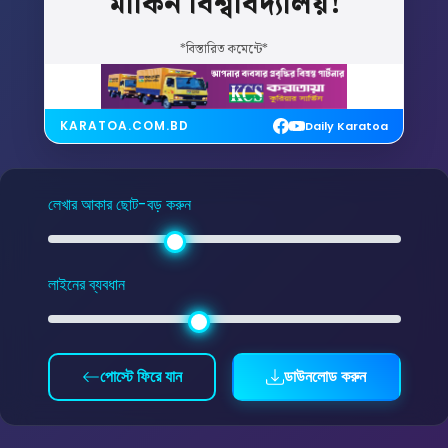
মার্কিন
বিশ্ববিদ্যালয়!
*বিস্তারিত কমেন্টে*
KARATOA.COM.BD
Daily Karatoa
লেখার আকার ছোট-বড় করুন
লাইনের ব্যবধান
পোস্টে ফিরে যান
ডাউনলোড করুন