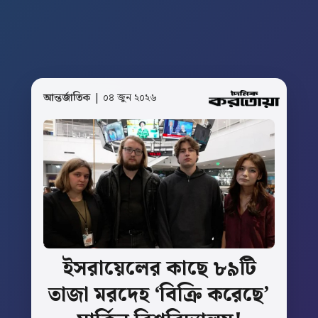
আন্তর্জাতিক
| ০৪ জুন ২০২৬
ইসরায়েলের
কাছে
৮৯টি
তাজা
মরদেহ
‘বিক্রি
করেছে’