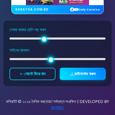
KARATOA.COM.BD
Daily Karatoa
লেখার আকার ছোট-বড় করুন
লাইনের ব্যবধান
পোস্টে ফিরে যান
ডাউনলোড করুন
কপিরাইট © ২০২৬ দৈনিক করতোয়া। সর্বস্বত্ব সংরক্ষিত | DEVELOPED BY
RKRBD