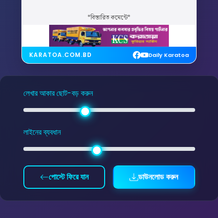
*বিস্তারিত কমেন্টে*
KARATOA.COM.BD
Daily Karatoa
লেখার আকার ছোট-বড় করুন
লাইনের ব্যবধান
পোস্টে ফিরে যান
ডাউনলোড করুন