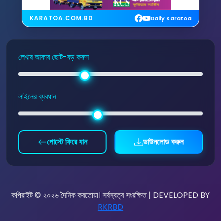
KARATOA.COM.BD
Daily Karatoa
লেখার আকার ছোট-বড় করুন
লাইনের ব্যবধান
পোস্টে ফিরে যান
ডাউনলোড করুন
কপিরাইট © ২০২৬ দৈনিক করতোয়া। সর্বস্বত্ব সংরক্ষিত | DEVELOPED BY
RKRBD