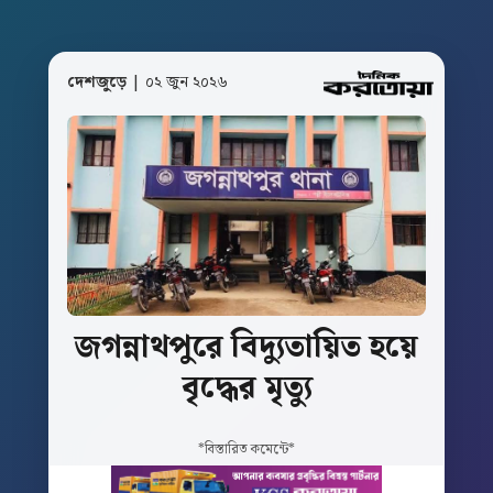
দেশজুড়ে
| ০২ জুন ২০২৬
জগন্নাথপুরে
বিদ্যুতায়িত
হয়ে
বৃদ্ধের
মৃত্যু
*বিস্তারিত কমেন্টে*