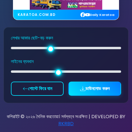
KARATOA.COM.BD
Daily Karatoa
লেখার আকার ছোট-বড় করুন
লাইনের ব্যবধান
পোস্টে ফিরে যান
ডাউনলোড করুন
কপিরাইট © ২০২৬ দৈনিক করতোয়া। সর্বস্বত্ব সংরক্ষিত | DEVELOPED BY
RKRBD