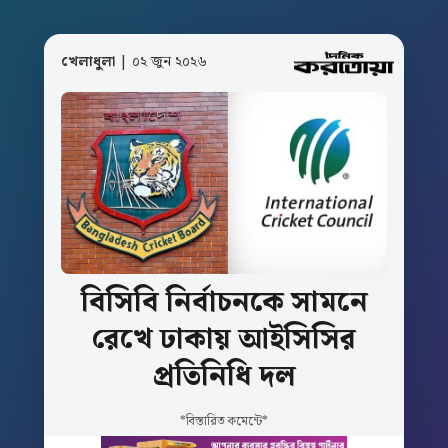
খেলাধুলা
| ০২ জুন ২০২৬
বিসিবি
নির্বাচনকে
সামনে
রেখে
ঢাকায়
আইসিসির
প্রতিনিধি
দল
*বিস্তারিত কমেন্টে*