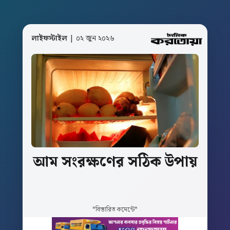
লাইফস্টাইল
| ০২ জুন ২০২৬
আম
সংরক্ষণের
সঠিক
উপায়
*বিস্তারিত কমেন্টে*