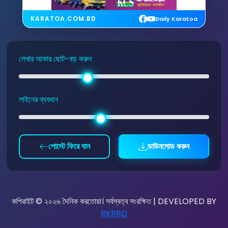
KARATOA.COM.BD
Daily Karatoa
লেখার আকার ছোট-বড় করুন
লাইনের ব্যবধান
পোস্টে ফিরে যান
ডাউনলোড করুন
কপিরাইট © ২০২৬ দৈনিক করতোয়া। সর্বস্বত্ব সংরক্ষিত | DEVELOPED BY
RKRBD