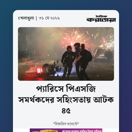
খেলাধুলা
| ৩১ মে ২০২৬
প্যারিসে
পিএসজি
সমর্থকদের
সহিংসতায়
আটক
৪৫
*বিস্তারিত কমেন্টে*