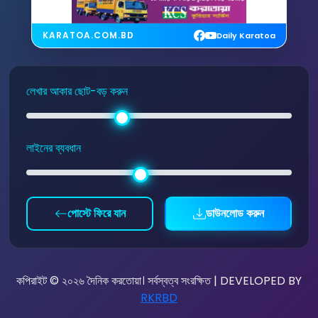
KARATOA.COM.BD
Daily Karatoa
লেখার আকার ছোট-বড় করুন
লাইনের ব্যবধান
পোস্টে ফিরে যান
ডাউনলোড করুন
কপিরাইট © ২০২৬ দৈনিক করতোয়া। সর্বস্বত্ব সংরক্ষিত | DEVELOPED BY
RKRBD