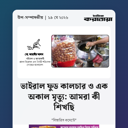
উপ-সম্পাদকীয়
| ১৯ মে ২০২৬
ভাইরাল
ফুড
কালচার
ও
এক
অকাল
মৃত্যু:
আমরা
কী
শিখছি
*বিস্তারিত কমেন্টে*