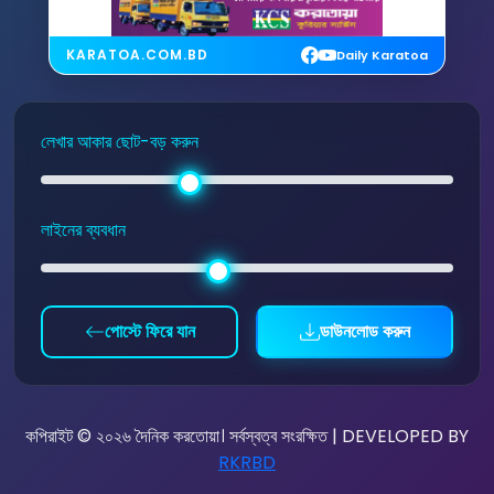
KARATOA.COM.BD
Daily Karatoa
লেখার আকার ছোট-বড় করুন
লাইনের ব্যবধান
পোস্টে ফিরে যান
ডাউনলোড করুন
কপিরাইট © ২০২৬ দৈনিক করতোয়া। সর্বস্বত্ব সংরক্ষিত | DEVELOPED BY
RKRBD