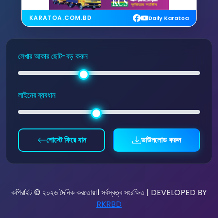
KARATOA.COM.BD
Daily Karatoa
লেখার আকার ছোট-বড় করুন
লাইনের ব্যবধান
পোস্টে ফিরে যান
ডাউনলোড করুন
কপিরাইট © ২০২৬ দৈনিক করতোয়া। সর্বস্বত্ব সংরক্ষিত | DEVELOPED BY
RKRBD