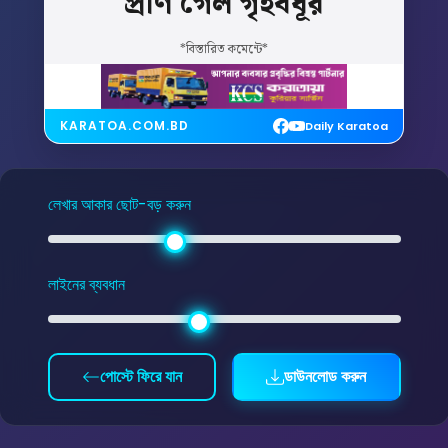
প্রাণ
গেল
গৃহবধূর
*বিস্তারিত কমেন্টে*
KARATOA.COM.BD
Daily Karatoa
লেখার আকার ছোট-বড় করুন
লাইনের ব্যবধান
পোস্টে ফিরে যান
ডাউনলোড করুন