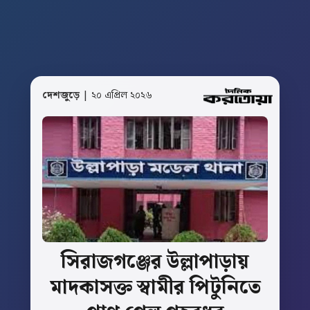
দেশজুড়ে
| ২০ এপ্রিল ২০২৬
সিরাজগঞ্জের
উল্লাপাড়ায়
মাদকাসক্ত
স্বামীর
পিটুনিতে