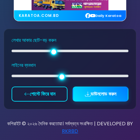
KARATOA.COM.BD
Daily Karatoa
লেখার আকার ছোট-বড় করুন
লাইনের ব্যবধান
পোস্টে ফিরে যান
ডাউনলোড করুন
কপিরাইট © ২০২৬ দৈনিক করতোয়া। সর্বস্বত্ব সংরক্ষিত | DEVELOPED BY
RKRBD