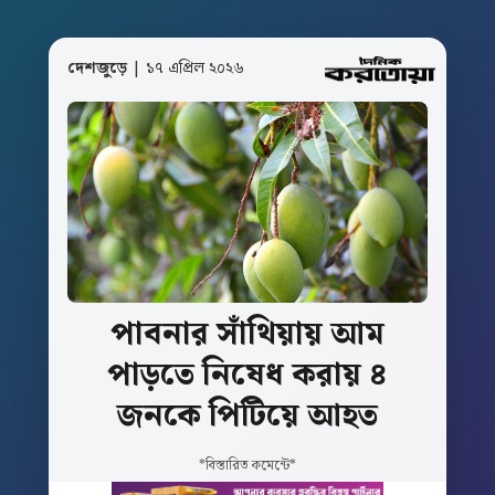
দেশজুড়ে
| ১৭ এপ্রিল ২০২৬
পাবনার
সাঁথিয়ায়
আম
পাড়তে
নিষেধ
করায়
৪
জনকে
পিটিয়ে
আহত
*বিস্তারিত কমেন্টে*