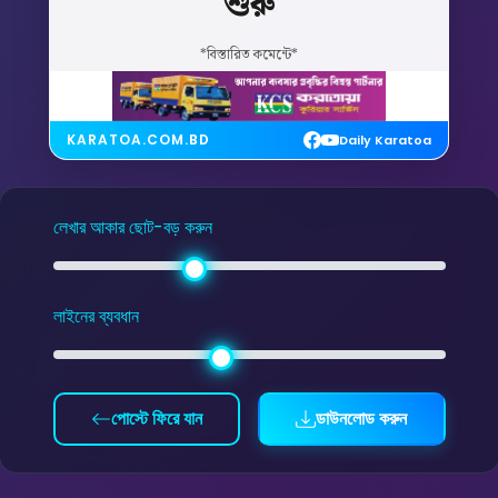
শুরু
*বিস্তারিত কমেন্টে*
KARATOA.COM.BD
Daily Karatoa
লেখার আকার ছোট-বড় করুন
লাইনের ব্যবধান
পোস্টে ফিরে যান
ডাউনলোড করুন