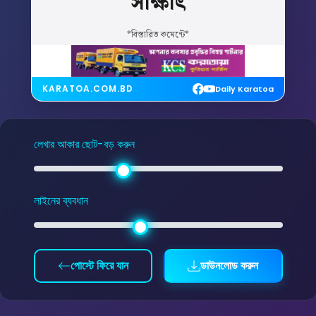
সাক্ষাৎ
*বিস্তারিত কমেন্টে*
KARATOA.COM.BD
Daily Karatoa
লেখার আকার ছোট-বড় করুন
লাইনের ব্যবধান
পোস্টে ফিরে যান
ডাউনলোড করুন