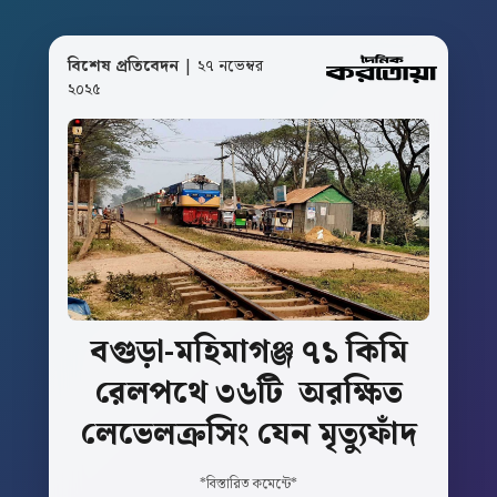
বিশেষ প্রতিবেদন
| ২৭ নভেম্বর
২০২৫
বগুড়া-মহিমাগঞ্জ
৭১
কিমি
রেলপথে
৩৬টি
অরক্ষিত
লেভেলক্রসিং
যেন
মৃত্যুফাঁদ
*বিস্তারিত কমেন্টে*