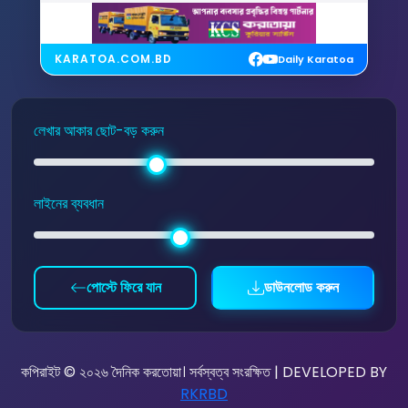
KARATOA.COM.BD
Daily Karatoa
লেখার আকার ছোট-বড় করুন
লাইনের ব্যবধান
পোস্টে ফিরে যান
ডাউনলোড করুন
কপিরাইট © ২০২৬ দৈনিক করতোয়া। সর্বস্বত্ব সংরক্ষিত | DEVELOPED BY
RKRBD