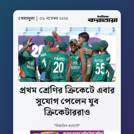
খেলাধুলা
| ০৬ নভেম্বর ২০২৫
প্রথম
শ্রেণির
ক্রিকেটে
এবার
সুযোগ
পেলেন
যুব
ক্রিকেটাররাও
*বিস্তারিত কমেন্টে*