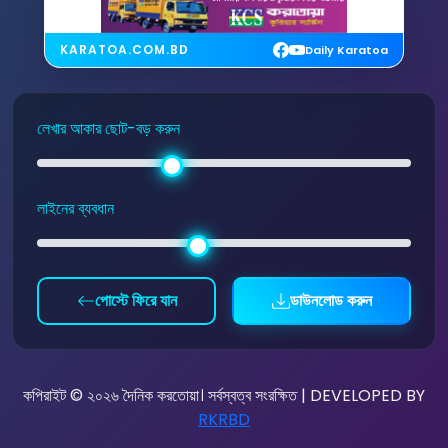
KARATOA.COM.BD
Daily Karatoa
লেখার আকার ছোট-বড় করুন
লাইনের ব্যবধান
পোস্টে ফিরে যান
ডাউনলোড করুন
কপিরাইট © ২০২৬ দৈনিক করতোয়া। সর্বস্বত্ব সংরক্ষিত | DEVELOPED BY
RKRBD