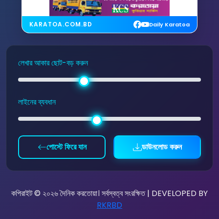
KARATOA.COM.BD
Daily Karatoa
লেখার আকার ছোট-বড় করুন
লাইনের ব্যবধান
পোস্টে ফিরে যান
ডাউনলোড করুন
কপিরাইট © ২০২৬ দৈনিক করতোয়া। সর্বস্বত্ব সংরক্ষিত | DEVELOPED BY
RKRBD