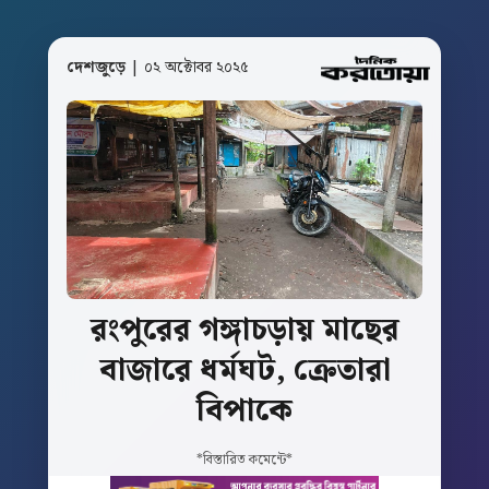
দেশজুড়ে
| ০২ অক্টোবর ২০২৫
রংপুরের
গঙ্গাচড়ায়
মাছের
বাজারে
ধর্মঘট,
ক্রেতারা
বিপাকে
*বিস্তারিত কমেন্টে*