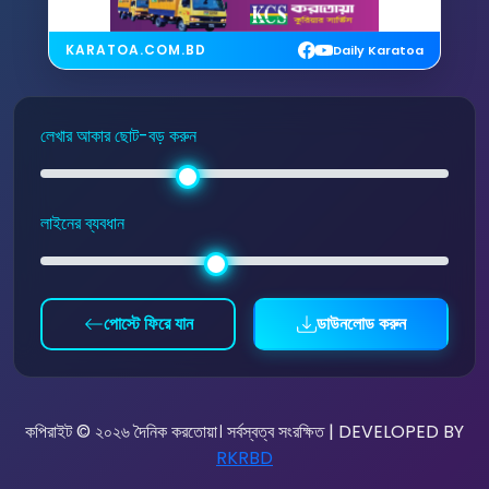
KARATOA.COM.BD
Daily Karatoa
লেখার আকার ছোট-বড় করুন
লাইনের ব্যবধান
পোস্টে ফিরে যান
ডাউনলোড করুন
কপিরাইট © ২০২৬ দৈনিক করতোয়া। সর্বস্বত্ব সংরক্ষিত | DEVELOPED BY
RKRBD