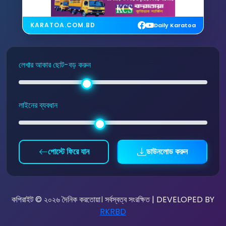
KARATOA.COM.BD
Daily Karatoa
লেখার আকার ছোট-বড় করুন
লাইনের ব্যবধান
পোস্টে ফিরে যান
ডাউনলোড করুন
কপিরাইট © ২০২৬ দৈনিক করতোয়া। সর্বস্বত্ব সংরক্ষিত | DEVELOPED BY
RKRBD