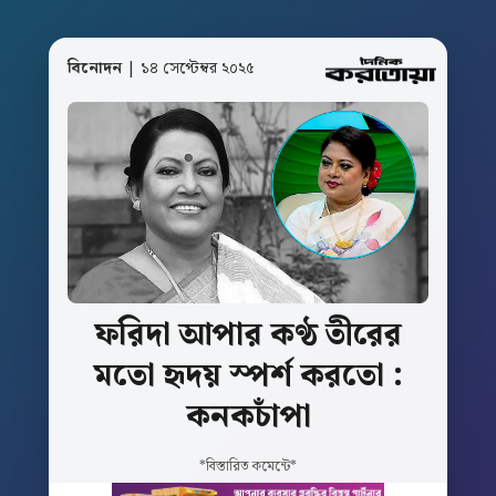
বিনোদন
| ১৪ সেপ্টেম্বর ২০২৫
ফরিদা
আপার
কণ্ঠ
তীরের
মতো
হৃদয়
স্পর্শ
করতো
:
কনকচাঁপা
*বিস্তারিত কমেন্টে*