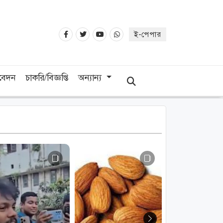
ই-পেপার
িবেদন
চাকরি/বিজ্ঞপ্তি
অন্যান্য