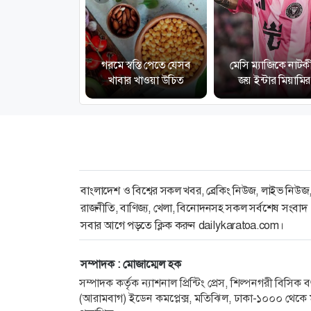
গরমে স্বস্তি পেতে যেসব
মেসি ম্যাজিকে নাটক
খাবার খাওয়া উচিত
জয় ইন্টার মিয়ামির
বাংলাদেশ ও বিশ্বের সকল খবর, ব্রেকিং নিউজ, লাইভ নিউজ
রাজনীতি, বাণিজ্য, খেলা, বিনোদনসহ সকল সর্বশেষ সংবাদ
সবার আগে পড়তে ক্লিক করুন dailykaratoa.com।
সম্পাদক : মোজাম্মেল হক
সম্পাদক কর্তৃক ন্যাশনাল প্রিন্টিং প্রেস, শিল্পনগরী বিসি
(আরামবাগ) ইডেন কমপ্লেক্স, মতিঝিল, ঢাকা-১০০০ থেকে ম