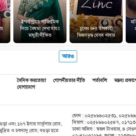
ইন্ডাস্ট্রিতে পারিশ্রমিক
মত
ীয়
নিয়ে বৈষম্য দেখা যায়ঃ
চুলের জন্য উপকারী
মাধুরী দীক্ষিত
জিঙ্কসমৃদ্ধ যেসব খাবার
আরও
দৈনিক করতোয়া
গোপনীয়তার নীতি
শর্তাবলি
মন্তব্য প্রক
,
যোগাযোগ
ফোন : ০২৫৮৯৯০২৫৩১, ০২৫৮৯৯০২৫
বিভাগ : ০২৫৮৯৯০২৫৪৭, ০১৭১৩-২
ক বগুড়া এবং ১৬৭ ইনার সার্কুলার রোড,
ঢাকা অফিস : স্বজন টাওয়ার, ৪ স
ুদ্রিত ও চকযাদু রোড, বগুড়া হতে
০২-৪১০৫২১৯৪, ফ্যাক্স : ২২৩৩৮