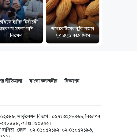
িঝিলে হাদির নির্বাচনী
প্রচারণায় ময়লা পানি
ডায়াবেটিসের ঝুঁকি কমায়
লাল ডিম না সাদ
নিক্ষেপ
সুপারফুড কাঠবাদাম
কোনটির পুষ্টিগু
াশের নীতিমালা
বাংলা কনভার্টার
বিজ্ঞাপন
৪৮, সার্কুলেশন বিভাগ : ০১৭১৩২২৮৪৬৬, বিজ্ঞাপন
২৮৪৪৮, ফ্যাক্স : ৬০৪২২।
েগুন বাগিচা। ফোন : ০২-৪১০৫২১৯২, ০২-৪১০৫২১৯৩,
৮৫২২।