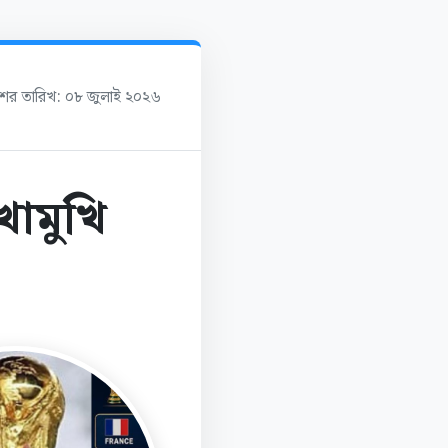
াশের তারিখ: ০৮ জুলাই ২০২৬
খোমুখি