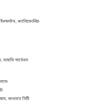
, ইনগলউড, ক্যালিফোর্নিয়া
াম, মায়ামি গার্ডেনস
যান্ড
টা
ডিয়াম, কানসাস সিটি