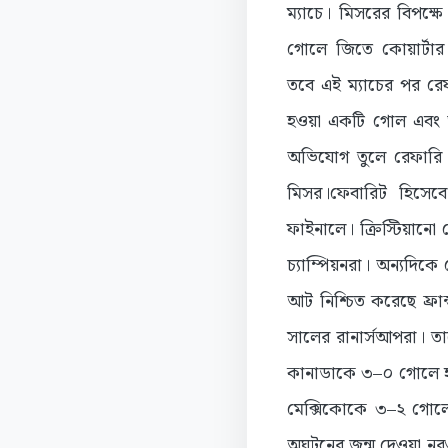
ম্যাচে। মিসরের বিপক্ষ
গোলে জিতে কোয়ার্টার
তবে এই ম্যাচের পর রেফ
হওয়া একটি গোল এবং 
অভিযোগ তুলে রেফারি 
মিসর।ফেবারিট হিসেবে 
ফাইনালে। ক্রিস্টিয়ানো
চ্যাম্পিয়নরা। অন্যদিক
আট নিশ্চিত করেছে ফ্রা
সালের রানার্সআপরা। তাদ
কানাডাকে ৩–০ গোলে হা
মেক্সিকোকে ৩–২ গোলে 
অঘটনের জন্ম দেওয়া নরও