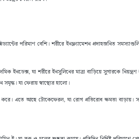
্সিড্যান্টের পরিমাণ বেশি। শরীরে ইনফ্ল্যামেশন প্রদাহজনিত সমস্যাগুলি
েমিক ইনডেক্স, যা শরীরে ইনসুলিনের মাত্রা বাড়িয়ে সুগারকে নিয়ন্ত্র
সমৃদ্ধ। যা ফেরায় স্বাস্থ্যের হালো।
্য করে। এতে আছে টোকেফেরল, যা রোগ প্রতিরোধ ক্ষমতা বাড়ায়। স
িন ই। যা ত্বক ও চুলের শুষ্কতা কমায়। প্রতিদিন নির্দিষ্ট পরিমাণে খ