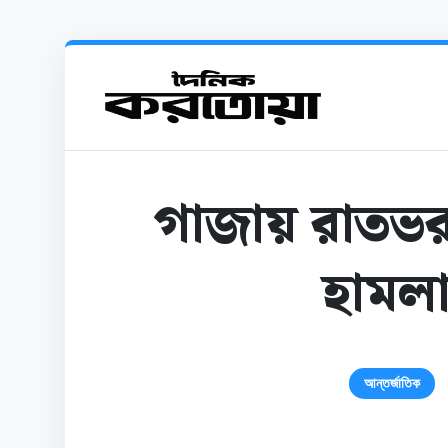
গাজায় রাতভর
হামল
আন্তর্জাতিক