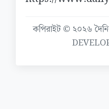
কপিরাইট © ২০২৬ দৈনিক ক
DEVELO