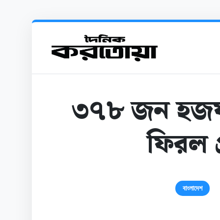
৩৭৮ জন হজযাত্
ফিরল প
বাংলাদেশ