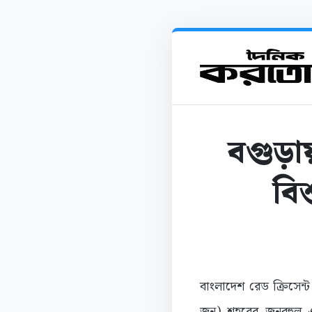
বগুড়ায়
বি
বাংলাদেশ রেড ক্রিসেন
জুন) শহরের জনবহুল এ