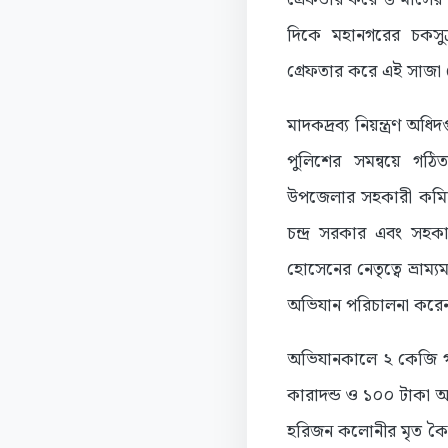
দিকে মহানগরের চকসু
গ্রেফতার করে এই সাজা 
মাদকদ্রব্য নিয়ন্ত্রণ অধ
পুলিশের সমন্বয়ে গঠি
উপজেলার সহকারী কমিশনা
চন্দ্র সরকার এবং সহকা
হোসেনের নেতৃত্বে ভ্রা
অভিযান পরিচালনা করে
অভিযানকালে ২ কেজি গাঁ
কারাদন্ড ও ১০০ টাকা অর
হরিজন কলোনীর মৃত কৈ