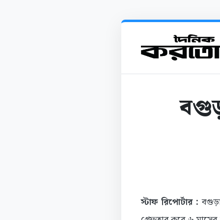
বগু
স্টাফ রিপোর্টার :
বগুড়া
গ্রেফতার করে ৬ মাসের